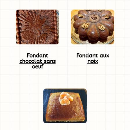
Fondant
Fondant aux
chocolat sans
noix
oeuf