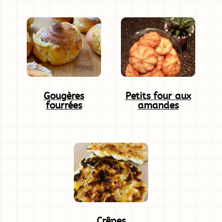
Gougères
Petits four aux
fourrées
amandes
Crêpes