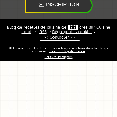
Blog de recettes de cuisine de
kiki
créé sur
Cuisine
Land
⁄
RSS
⁄
Réglage des cookies
/
✉️ Contacter kiki
© Cuisine.land : La plateforme de blog spécialisée dans les blogs
culinaires.
Créer un blog de cuisine
Ecriture Instagram