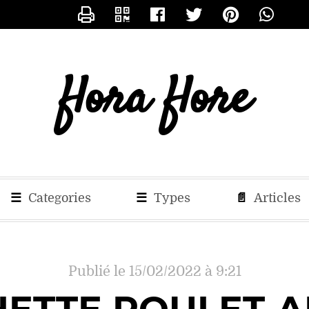
CONTACTER FLORA
flora flore
☰
Categories
☰
Types
📄
Articles
Publié le 15/02/2022 à 9:21