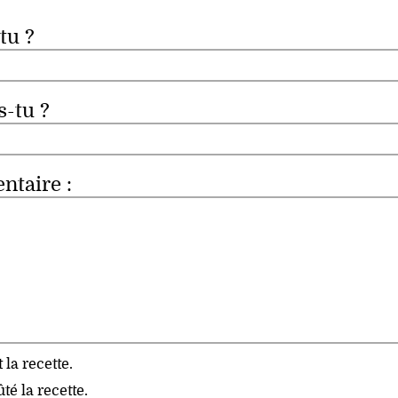
tu ?
s-tu ?
taire :
t la recette.
ûté la recette.