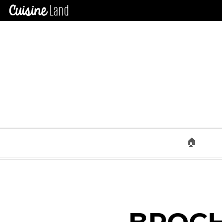
×
CATÉGORIES
des
recettes
Toutes
Les
Recettes
Cookeo
Mr
Connecte
Panini
🏠
Tous
Les
Articles