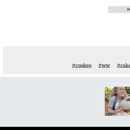
P
#cookeo
#ww
#cake