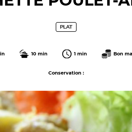
ETTE POULET-
PLAT
in
10 min
1 min
Bon ma
Conservation :