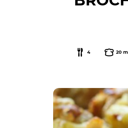
BROCH
4
20 m