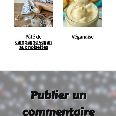
Pâté de
Véganaise
campagne vegan
aux noisettes
Publier un
commentaire