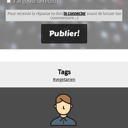
J'ai goûté la recette.
Pour recevoir la réponse tu dois
te connecter
avant de laisser ton
commentaire ;-)
Tags
#vegetarien