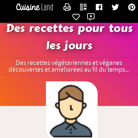
CONTACTER DIDIER1951
Des recettes pour tous
les jours
Des recettes végétariennes et véganes
découvertes et améliorées au fil du temps...