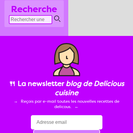
Recherche
🍴 La newsletter
blog de Delicious
cuisine
Reçois par e-mail toutes les nouvelles recettes de
delicous.