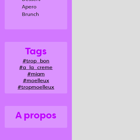
Apero
Brunch
Tags
#trop_bon
#a_la_creme
#miam
#moelleux
#tropmoelleux
A propos