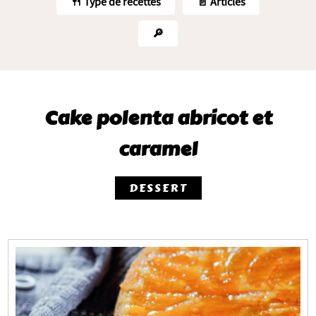
🍴 Type de recettes
📄 Articles
🔎
Cake polenta abricot et
caramel
DESSERT