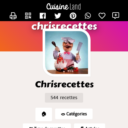
CONTACTER CHRISRECETTES
X
chrisrecettes
Chrisrecettes
544 recettes
🏠
🥗️ Catégories