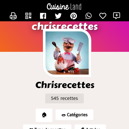
CONTACTER CHRISRECETTES
X
chrisrecettes
Chrisrecettes
545 recettes
🏠
🥗️ Catégories