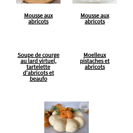
Mousse aux
Mousse aux
abricots
abricots
Soupe de courge
Moelleux
au lard virtuel,
pistaches et
tartelette
abricots
d'abricots et
beaufo