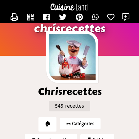
CONTACTER CHRISRECETTES
X
chrisrecettes
Chrisrecettes
545 recettes
🏠
🥗️ Catégories