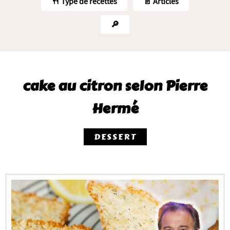
🍴 Type de recettes
📄 Articles
🔎
cake au citron selon Pierre
Hermé
DESSERT