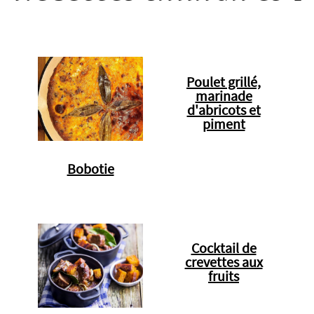
Poulet grillé,
marinade
d'abricots et
piment
Bobotie
Cocktail de
crevettes aux
fruits