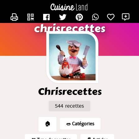
CONTACTER CHRISRECETTES
X
chrisrecettes
Chrisrecettes
544 recettes
🏠
🥗️ Catégories