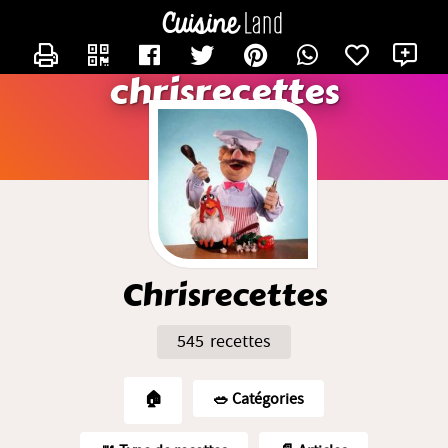
CONTACTER CHRISRECETTES
X
chrisrecettes
Chrisrecettes
545 recettes
🏠
🥗️ Catégories