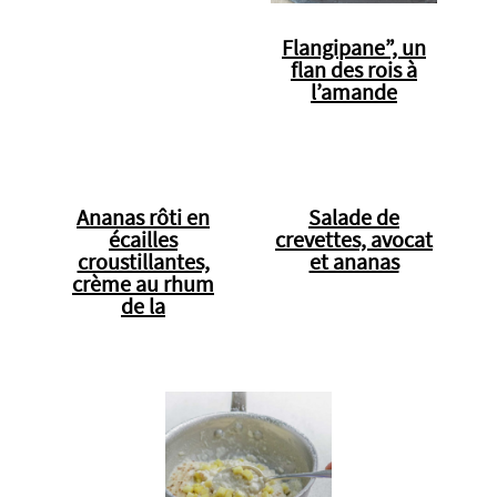
Flangipane”, un
flan des rois à
l’amande
Ananas rôti en
Salade de
écailles
crevettes, avocat
croustillantes,
et ananas
crème au rhum
de la