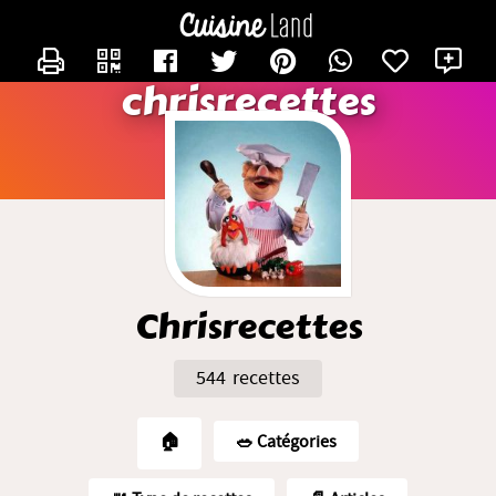
CONTACTER CHRISRECETTES
X
chrisrecettes
Chrisrecettes
544 recettes
🏠
🥗️ Catégories