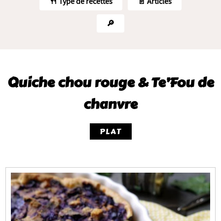
🍴 Type de recettes
📄 Articles
🔎
Quiche chou rouge & Te’Fou de
chanvre
PLAT