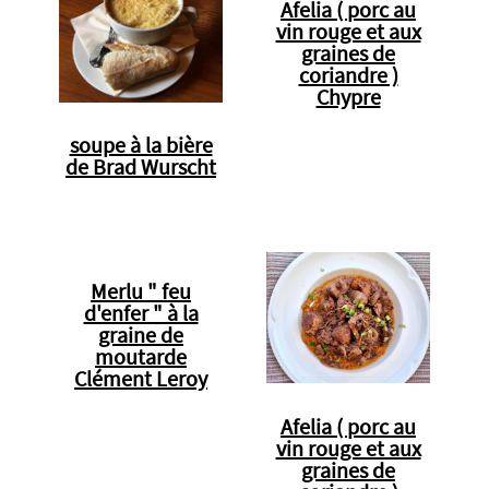
Afelia ( porc au
vin rouge et aux
graines de
coriandre )
Chypre
soupe à la bière
de Brad Wurscht
Merlu " feu
d'enfer " à la
graine de
moutarde
Clément Leroy
Afelia ( porc au
vin rouge et aux
graines de