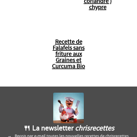
coriandre )
chypre
Recette de
Falafels sans
friture aux
Graines et
Curcuma Bio
🍴 La newsletter
chrisrecettes
Reçois par e-mail toutes les nouvelles recettes de chrisrecettes.