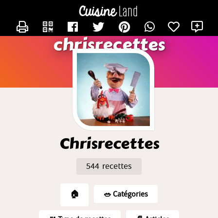
CONTACTER CHRISRECETTES
X
chrisrecettes
Chrisrecettes
544 recettes
🏠
🥗️ Catégories