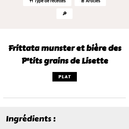
🍴 Type de recettes
📄 Articles
🔎
Frittata munster et bière des
P'tits grains de Lisette
PLAT
Ingrédients :