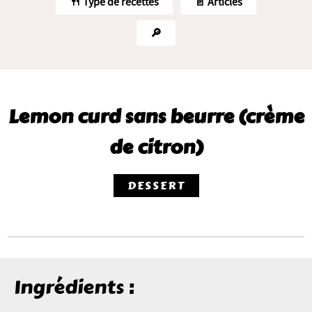
🍴 Type de recettes
📄 Articles
🔎
Lemon curd sans beurre (crème
de citron)
DESSERT
Ingrédients :