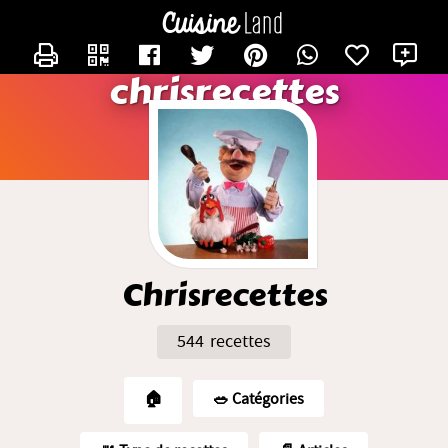
CONTACTER CHRISRECETTES
X
chrisrecettes
Chrisrecettes
544 recettes
🏠
🥗️ Catégories