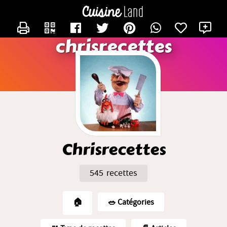
CONTACTER CHRISRECETTES
X
chrisrecettes
Chrisrecettes
545 recettes
🏠
🥗️ Catégories