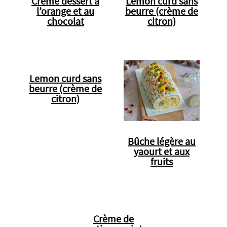
Crème dessert à
Lemon curd sans
l’orange et au
beurre (crème de
chocolat
citron)
Lemon curd sans
beurre (crème de
citron)
Bûche légère au
yaourt et aux
fruits
Crème de