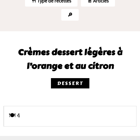
🍴 Type de recettes
📄 Articles
🔎
Crèmes dessert légères à
l’orange et au citron
DESSERT
🍽️ 4