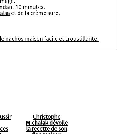
omage.
endant 10 minutes.
salsa
et de la crème sure.
e nachos maison facile et croustillante!
ssir
Christophe
Michalak dévoile
aces
la recette de son