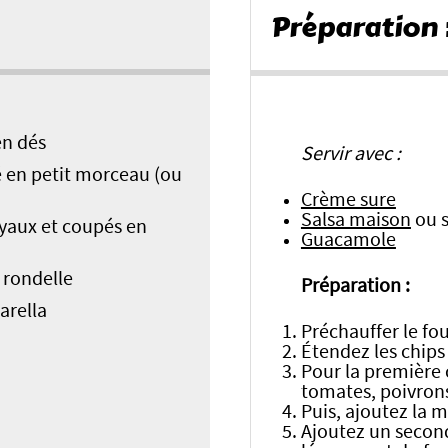
Préparation 
en dés
Servir avec :
é en petit morceau (ou
Crème sure
Salsa maison
ou s
oyaux et coupés en
Guacamole
 rondelle
Préparation :
arella
Préchauffer le fou
Étendez les chips
Pour la première 
tomates, poivrons
Puis, ajoutez la 
Ajoutez un second