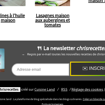
maison 
ines à l’huile
Lasagnes maison
maison
aux aubergines et
tomates
🍴 La newsletter
chrisrecette
Reçois par e-mail toutes les nouvelles recettes de chrisr
hrisrecettes
créé sur
Cuisine
Land
⁄
RSS
⁄
Réglage des cookies
sine.land : La plateforme de blog spécialisée dans les blogs culinaires.
Créer un blog de c
Ecriture Instagram