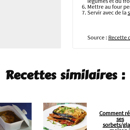
légumes et du fr
Mettre au four p
Servir avec de la
Source :
Recette d
Recettes similaires :
Comment réu
ses
sorbets/gl