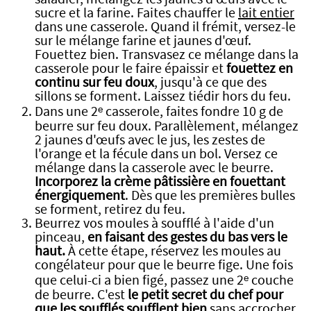
sucre et la farine. Faites chauffer le
lait entier
dans une casserole. Quand il frémit, versez-le
sur le mélange farine et jaunes d'œuf.
Fouettez bien. Transvasez ce mélange dans la
casserole pour le faire épaissir et
fouettez en
continu sur feu doux
, jusqu'à ce que des
sillons se forment. Laissez tiédir hors du feu.
Dans une 2ᵉ casserole, faites fondre 10 g de
beurre sur feu doux. Parallèlement, mélangez
2 jaunes d'œufs avec le jus, les zestes de
l'orange et la fécule dans un bol. Versez ce
mélange dans la casserole avec le beurre.
Incorporez la crème pâtissière en fouettant
énergiquement
. Dès que les premières bulles
se forment, retirez du feu.
Beurrez vos moules à soufflé à l'aide d'un
pinceau,
en faisant des gestes du bas vers le
haut.
À cette étape, réservez les moules au
congélateur pour que le beurre fige. Une fois
que celui-ci a bien figé, passez une 2ᵉ couche
de beurre. C'est
le petit secret du chef pour
que les soufflés soufflent bien
sans accrocher