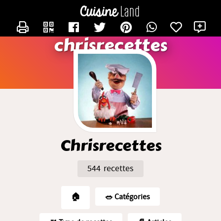
CONTACTER CHRISRECETTES
X
chrisrecettes
Chrisrecettes
544 recettes
🏠
🥗️ Catégories