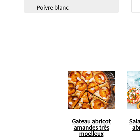
Poivre blanc
Gateau abricot
Sal
amandes très
ab
moelleux