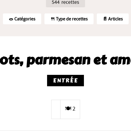
544 recettes
🥗️ Catégories
🍴 Type de recettes
📄 Articles
cots, parmesan et am
ENTRÉE
🍽️ 2