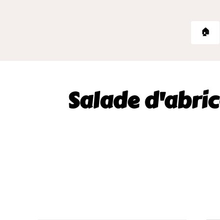
🏠
Salade d'abri