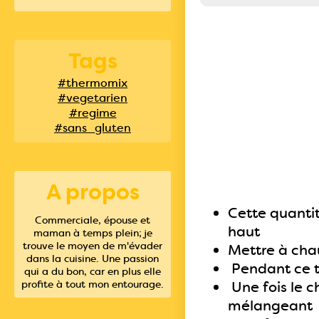
Tags
#thermomix
#vegetarien
#regime
#sans_gluten
A propos
Cette quanti
Commerciale, épouse et
haut
maman à temps plein; je
trouve le moyen de m'évader
Mettre à chau
dans la cuisine. Une passion
Pendant ce te
qui a du bon, car en plus elle
profite à tout mon entourage.
Une fois le c
mélangeant d