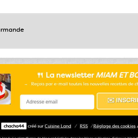
urmande
🍴 La newsletter
MIAM ET BO
Reçois par e-mail toutes les nouvelles recettes de 
e
chacha44
créé sur
Cuisine
Land
⁄
RSS
⁄
Réglage des cookies