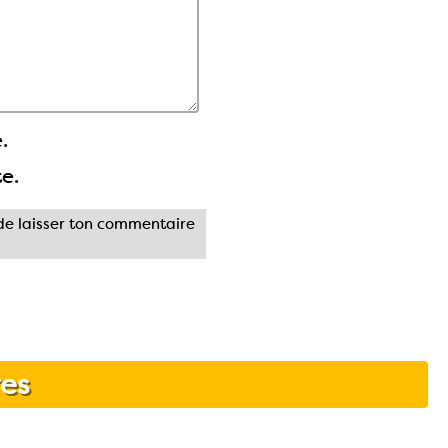
.
te.
e laisser ton commentaire
es