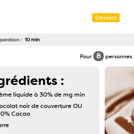
Dessert
paration :
10 min
8
Pour
personnes
grédients :
ème liquide à 30% de mg min
ocolat noir de couverture OU
60% Cacao
rre