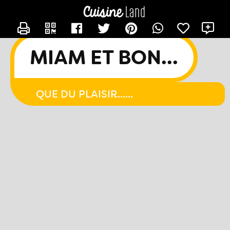
CONTACTER CHACHA44
X
MIAM ET BON...
QUE DU PLAISIR......