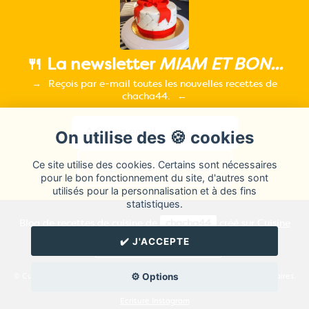
🍴 La newsletter
MIAM ET BON...
Reçois par e-mail toutes les nouvelles recettes de
chacha44.
On utilise des 🍪 cookies
Ce site utilise des cookies. Certains sont nécessaires
pour le bon fonctionnement du site, d'autres sont
utilisés pour la personnalisation et à des fins
statistiques.
Blog de recettes de cuisine de
chacha44
créé sur
Cuisine
Land
⁄
RSS
⁄
Réglage des cookies
/
✔️ J'ACCEPTE
✉️ Contacter chacha44
⚙️ Options
© Cuisine.land : La plateforme de blog spécialisée dans les blogs culinaires.
Créer un blog de cuisine
Ecriture Instagram