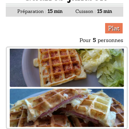
Préparation :
15 min
Cuisson :
15 min
Plat
Pour
5
personnes