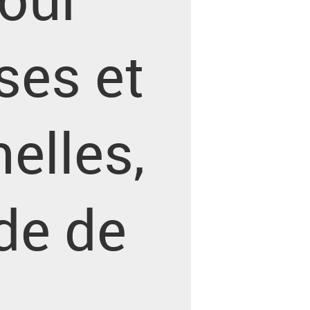
ses et
nelles,
de de