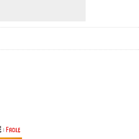
é :
Facile