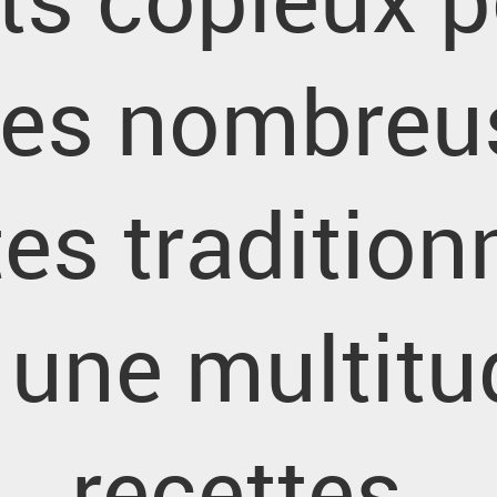
les nombreu
es tradition
i une multitu
recettes.