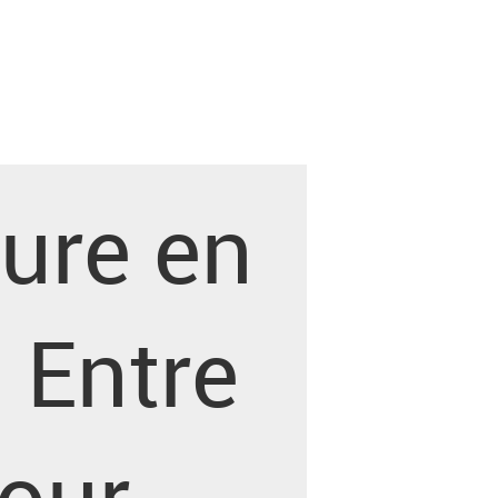
oure en
. Entre
pour