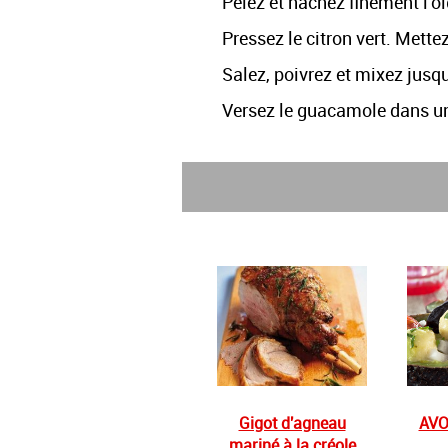
Pelez et hachez finement l'o
Pressez le citron vert. Mettez
Salez, poivrez et mixez jusq
Versez le guacamole dans un 
Gigot d'agneau
AVO
mariné à la créole