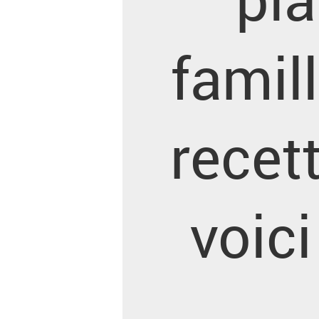
famil
recett
voic