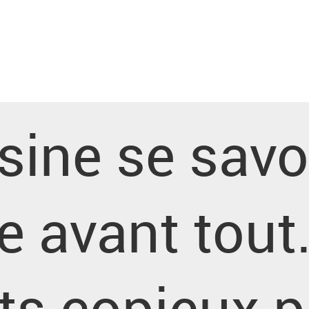
sine se sav
e avant tout
ts copieux 