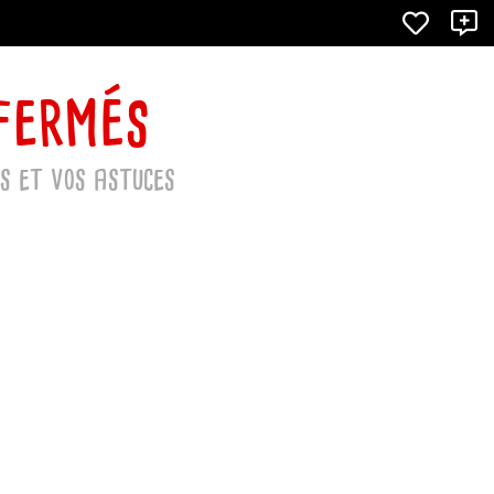
X
 fermés
s et vos astuces