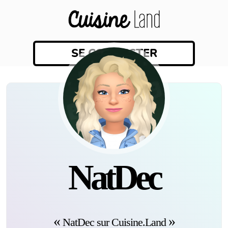
SE CONNECTER
NatDec
NatDec sur Cuisine.Land