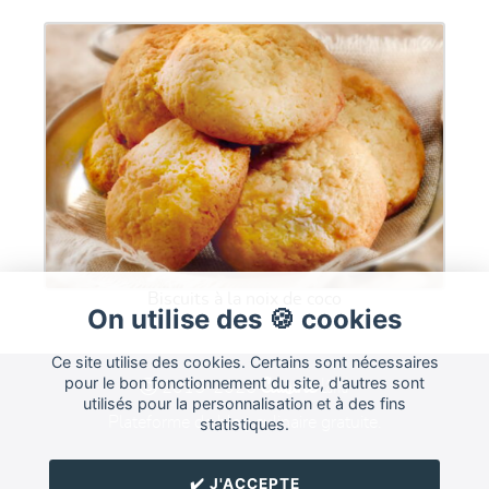
Biscuits à la noix de coco
On utilise des 🍪 cookies
Ce site utilise des cookies. Certains sont nécessaires
Cuisine
pour le bon fonctionnement du site, d'autres sont
Land
2015-2026
utilisés pour la personnalisation et à des fins
Plateforme de blog culinaire gratuite.
statistiques.
Forum
FAQ
CGU
✔️ J'ACCEPTE