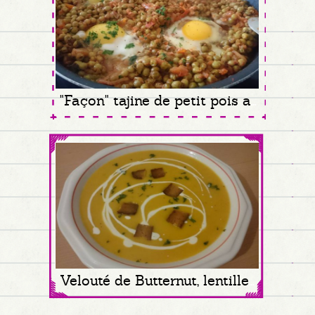
"Façon" tajine de petit pois aux oeufs et cumin
Velouté de Butternut, lentille corail et tofu fumé