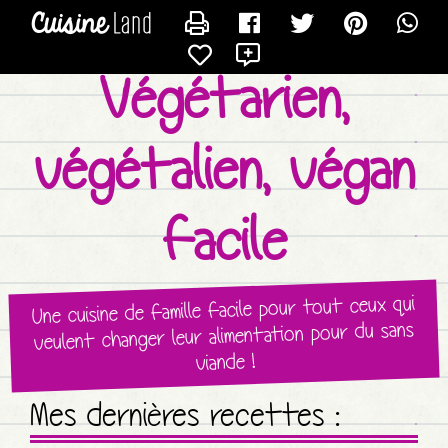
CONTACTER VÉGÉTALISEMOI
X
Végétarien,
végétalien, végan
facile
Une cuisine de famille facile pour tout ceux qui
veulent changer leur alimentation pour du sans
viande !
Mes dernières recettes :