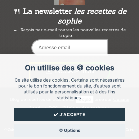
🍴 La newsletter
les recettes de
sophie
Reçois par e-mail toutes les nouvelles recettes de
tropic.
On utilise des 🍪 cookies
Ce site utilise des cookies. Certains sont nécessaires
pour le bon fonctionnement du site, d'autres sont
utilisés pour la personnalisation et à des fins
statistiques.
Blog de recettes de cuisine de
tropic
créé sur
Cuisine
Land
⁄
RSS
⁄
Réglage des cookies
/
✔️ J'ACCEPTE
✉️ Contacter tropic
© Cuisine.land : La plateforme de blog spécialisée dans les blogs culinaires.
Créer
⚙️ Options
un blog de cuisine