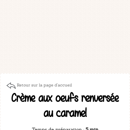
Retour sur la page d'accueil
Crème aux oeufs renversée
au caramel
Temps de préparation :
5 min