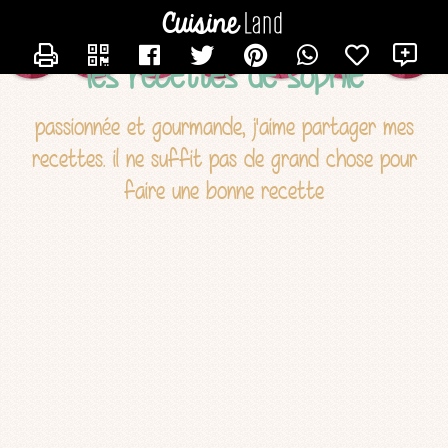
CONTACTER TROPIC
X
les recettes de sophie
passionnée et gourmande, j'aime partager mes
recettes. il ne suffit pas de grand chose pour
faire une bonne recette