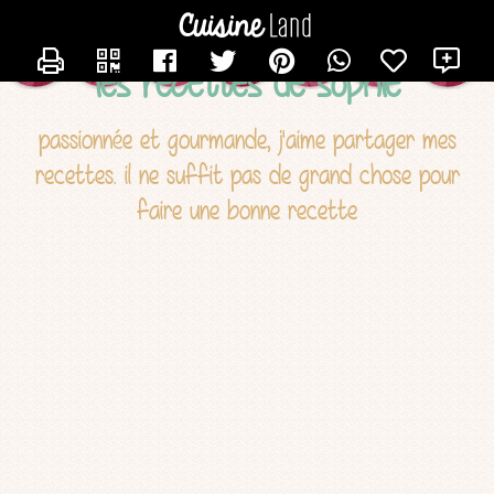
CONTACTER TROPIC
X
les recettes de sophie
passionnée et gourmande, j'aime partager mes
recettes. il ne suffit pas de grand chose pour
faire une bonne recette