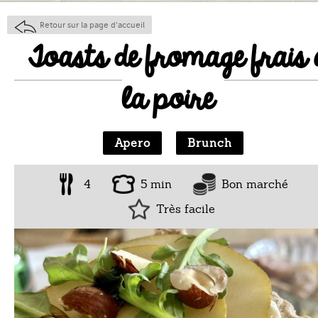
Retour sur la page d'accueil
Toasts de fromage frais 
la poire
Apero
Brunch
4
5 min
Bon marché
Très facile