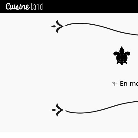
⚜️ 
✨ En ma