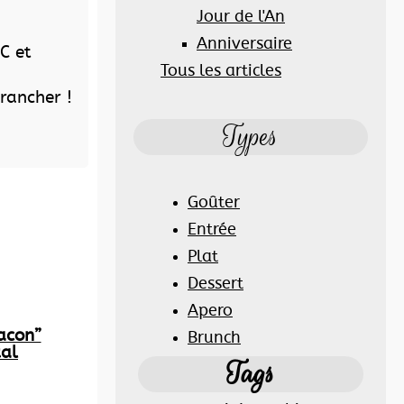
Jour de l'An
Anniversaire
C et
Tous les articles
rancher !
Types
Goûter
Entrée
Plat
Dessert
Apero
acon”
Brunch
tal
Tags