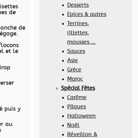
Desserts
isettes
nes de
Epices & autres
Terrines,
manche de
rillettes,
dégage.
mousses ...
flocons
el et le
Sauces
Asie
irop
Grèce
Maroc
verser
Spécial Fêtes
Carême
Pâques
é puis y
Halloween
er au
Noël
u
Réveillon &