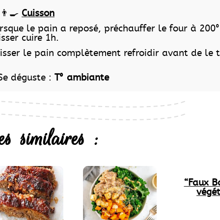
👨‍🍳
Cuisson
rsque le pain a reposé, préchauffer le four à 200°
isser cuire 1h.
isser le pain complètement refroidir avant de le t
 Se déguste :
T° ambiante
es similaires :
“Faux B
végé