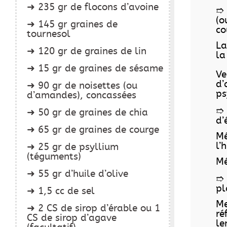
235 gr de flocons d’avoine
➱ 
(o
145 gr graines de
co
tournesol
La
120 gr de graines de lin
la
15 gr de graines de sésame
Ve
d’
90 gr de noisettes (ou
ps
d’amandes), concassées
➱ 
50 gr de graines de chia
d’
65 gr de graines de courge
Mé
l’
25 gr de psyllium
(téguments)
Mé
55 gr d’huile d’olive
➱ 
pl
1,5 cc de sel
Me
2 CS de sirop d’érable ou 1
ré
CS de sirop d’agave
le