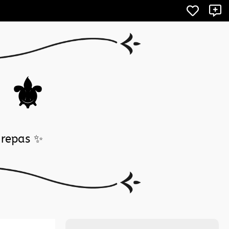
X
i ⚜️
 repas ✨