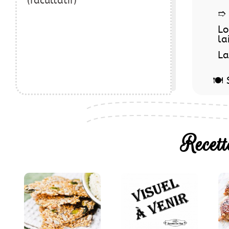
(facultatif)
➱ 
Lo
la
La
🍽️
Recett