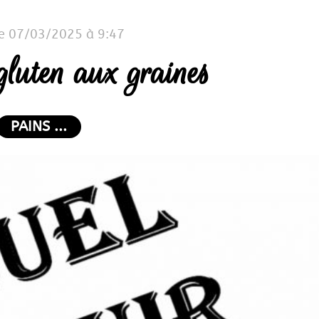
le 07/03/2025 à 9:47
gluten aux graines
PAINS ...