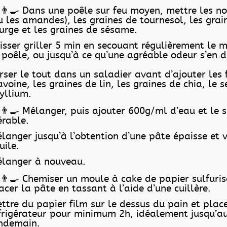
👨‍🍳 Dans une poêle sur feu moyen, mettre les no
u les amandes), les graines de tournesol, les grai
urge et les graines de sésame.
isser griller 5 min en secouant régulièrement le 
 poêle, ou jusqu’à ce qu’une agréable odeur s’en 
rser le tout dans un saladier avant d’ajouter les 
avoine, les graines de lin, les graines de chia, le s
yllium.
👨‍🍳 Mélanger, puis ajouter 600g/ml d’eau et le s
érable.
langer jusqu’à l’obtention d’une pâte épaisse et 
huile.
langer à nouveau.
👨‍🍳 Chemiser un moule à cake de papier sulfuris
acer la pâte en tassant à l’aide d’une cuillère.
ttre du papier film sur le dessus du pain et plac
frigérateur pour minimum 2h, idéalement jusqu’a
ndemain.