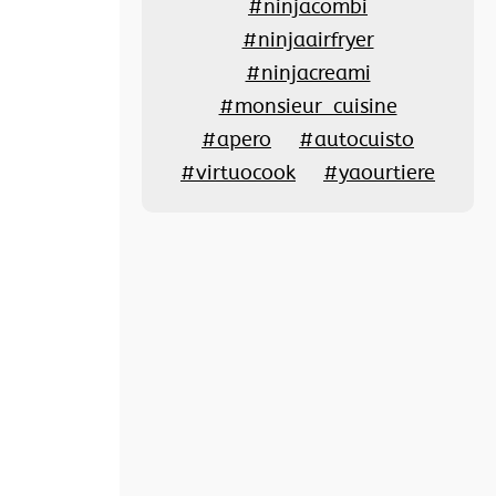
#ninjacombi
#ninjaairfryer
#ninjacreami
#monsieur_cuisine
#apero
#autocuisto
#virtuocook
#yaourtiere