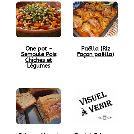
One pot -
Paëlla (Riz
Semoule Pois
Façon paëlla)
Chiches et
Légumes