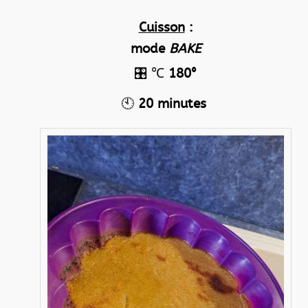
Cuisson
:
mode
BAKE
🎛️
℃
180°
🕙
20 minutes