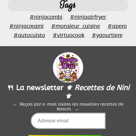
Tags
#ninjacombi
#ninjaairfryer
#ninjacreami
#monsieur_cuisine
#apero
#autocuisto
#virtuocook
#yaourtiere
🍴 La newsletter
⚜️ Recettes de Nini
⚜️
Reçois par e-mail toutes les nouvelles recettes de
Ninicm.