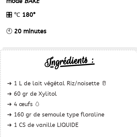
mode
BAKE
🎛️
℃
180°
🕙
20 minutes
Ingrédients :
1 L de lait végétal Riz/noisette 🥛
60 gr de Xylitol
4 œufs 🥚
160 gr de semoule type floraline
1 CS de vanille LIQUIDE