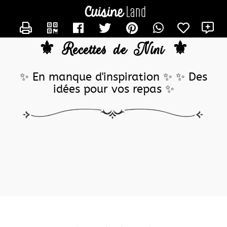
CONTACTER NINICM
⚜️ Recettes de Nini ⚜️
✨ En manque d'inspiration ✨ ✨ Des
idées pour vos repas ✨