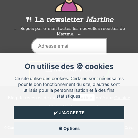
🍴 La newsletter
Martine
Reçois par e-mail toutes les nouvelles recettes de
Martine.
On utilise des 🍪 cookies
Ce site utilise des cookies. Certains sont nécessaires
pour le bon fonctionnement du site, d'autres sont
utilisés pour la personnalisation et à des fins
statistiques.
Blog de recettes de cuisine de
Martine
créé sur
Cuisine
Land
⁄
RSS
⁄
Réglage des cookies
/
✔️ J'ACCEPTE
✉️ Contacter Martine
© Cuisine.land : La plateforme de blog spécialisée dans les blogs culinaires.
Créer
⚙️ Options
un blog de cuisine