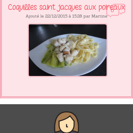
Coquilles saint jacques aux poireaux
0
Ajouté le 22/12/2015 à 15:28 par Martine