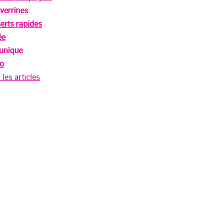
verrines
erts rapides
ée
 unique
o
les articles