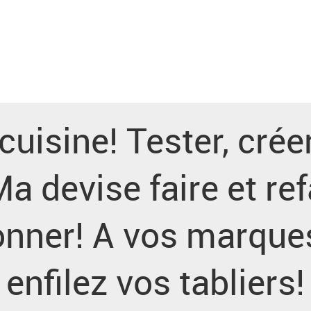
cuisine! Tester, créer
 Ma devise faire et re
onner! A vos marques, 
enfilez vos tabliers!