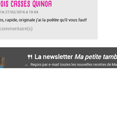
pois cassés quinoa
é le 27/02/2016 à 19:04
s, rapide, originale j'ai la poêlée qu'il vous faut!
commentaire(s)
🍴 La newsletter
Ma petite tamb
Reçois par e-mail toutes les nouvelles recettes de M
 de
Man3103
créé sur
Cuisine
Land
⁄
RSS
⁄
Réglage des cookies
/
sine.land : La plateforme de blog spécialisée dans les blogs culinaires.
Créer un blog de c