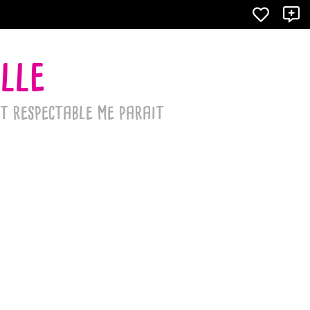
X
lle
nt respectable me parait