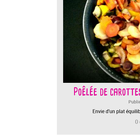
Poêlée de carotte
Publi
Envie d'un plat équilibr
0