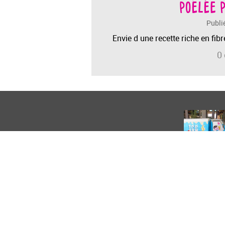
poêlée 
Publi
Envie d une recette riche en fibre
0
Blog de recettes de cuisine
© Cui