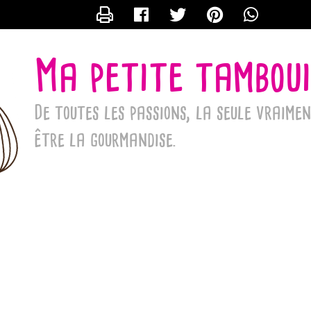
CONTACTER MAN3103
Ma petite tamboui
De toutes les passions, la seule vraime
être la gourmandise.