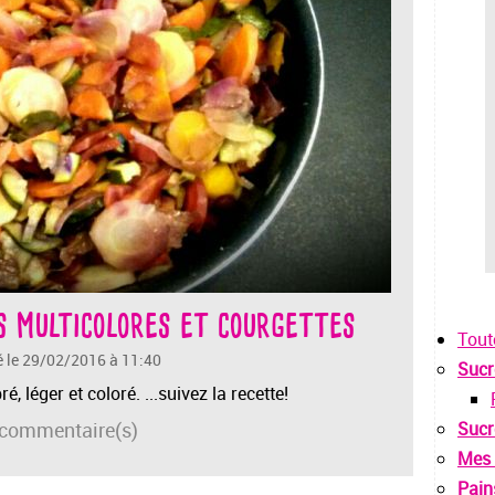
s multicolores et courgettes
Tout
é le 29/02/2016 à 11:40
Sucr
é, léger et coloré. ...suivez la recette!
commentaire(s)
Sucr
Mes 
Pain