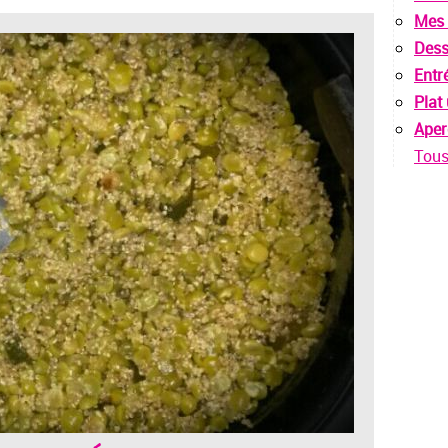
Mes 
Dess
Entr
Plat
Aper
Tous 