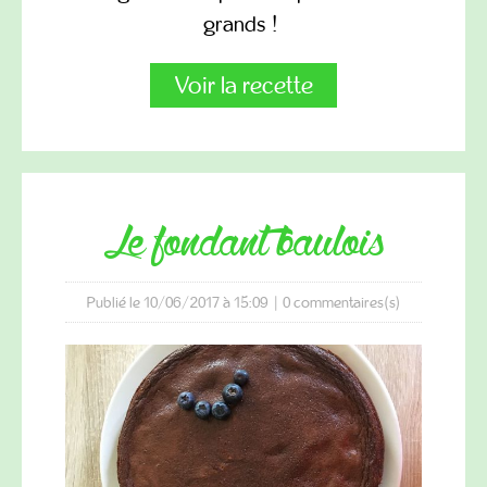
grands !
Voir la recette
le fondant baulois
Publié le 10/06/2017 à 15:09
|
0
commentaires(s)