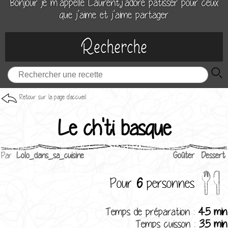
Bonjour je m’appelle Laurent,j’adore patisser pour ceux
que j’aime et j’aime partager
Recherche
Retour sur la page d'accueil
Le ch'ti basque
Par
Lolo_dans_sa_cuisine
Goûter
Dessert
Pour
6
personnes
Temps de préparation :
45 min
Temps cuisson :
35 min