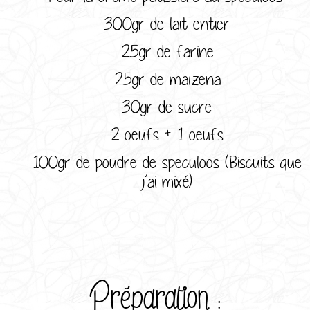
300gr de lait entier
25gr de farine
25gr de maïzena
30gr de sucre
2 oeufs + 1 oeufs
100gr de poudre de speculoos (Biscuits que
j’ai mixé)
Préparation :