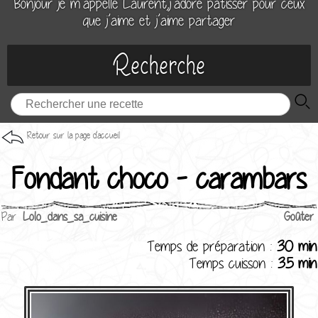
Bonjour je m’appelle Laurent,j’adore patisser pour ceux
que j’aime et j’aime partager
Recherche
Retour sur la page d'accueil
Fondant choco - carambars
Par
Lolo_dans_sa_cuisine
Goûter
Temps de préparation :
30 min
Temps cuisson :
35 min