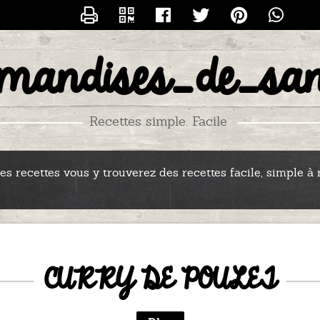
CONTACTER
rmandises_de_san
S_RECETTES_DE_SANDRINE
Recettes simple. Facile
s recettes vous y trouverez des recettes facile, simple à r
CURRY DE POULET