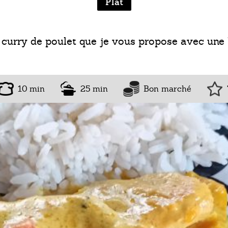
Plat
un curry de poulet que je vous propose avec u
10 min
25 min
Bon marché