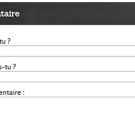
taire
tu ?
-tu ?
taire :