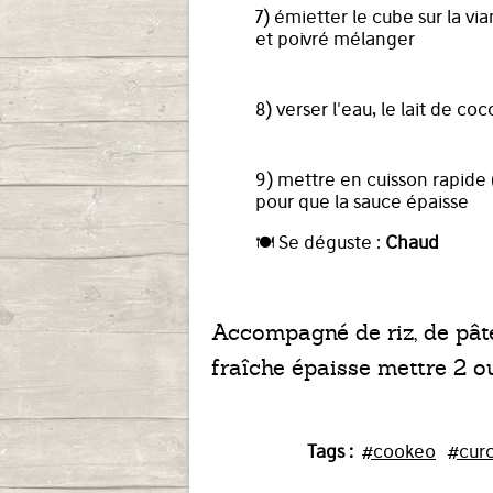
7) émietter le cube sur la v
et poivré mélanger
8) verser l'eau, le lait de c
9) mettre en cuisson rapide 
pour que la sauce épaisse
🍽️ Se déguste :
Chaud
Accompagné de riz, de pâte
fraîche épaisse mettre 2 o
Tags :
#cookeo
#cur