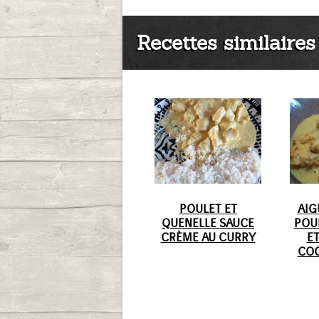
Recettes similaires 
POULET ET
AIG
QUENELLE SAUCE
POU
CRÈME AU CURRY
ET
COC