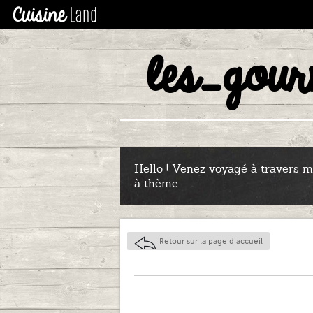
les_gou
LE
Hello ! Venez voyagé à travers me
à thème
Retour sur la page d'accueil