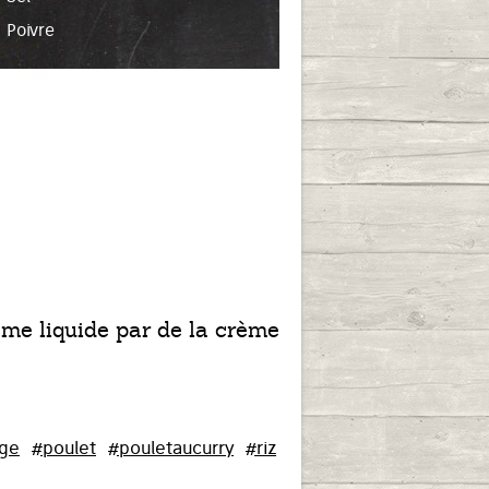
Poivre
ème liquide par de la crème
uge
#poulet
#pouletaucurry
#riz