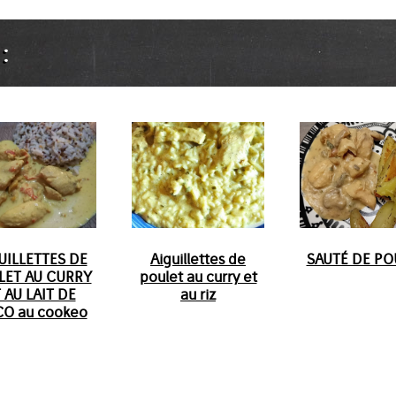
:
UILLETTES DE
Aiguillettes de
SAUTÉ DE PO
LET AU CURRY
poulet au curry et
 AU LAIT DE
au riz
O au cookeo