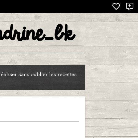
X
drine_bk
-BK
éaliser sans oublier les recettes