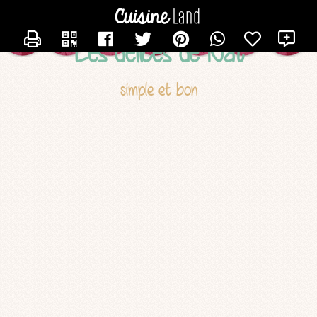
CONTACTER NATHALIE33
X
Les délices de Nat
simple et bon