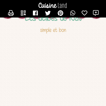
CONTACTER NATHALIE33
X
Les délices de Nat
simple et bon