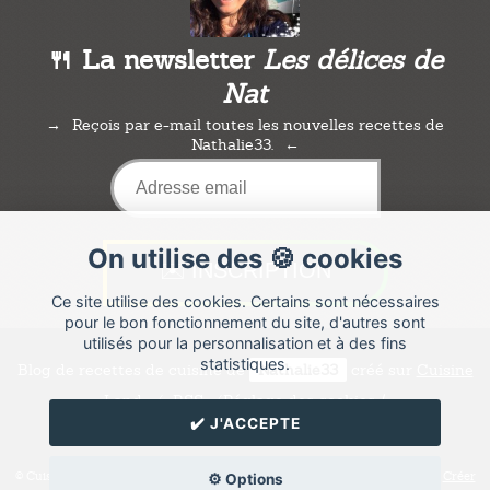
🍴 La newsletter
Les délices de
Nat
Reçois par e-mail toutes les nouvelles recettes de
Nathalie33.
On utilise des 🍪 cookies
Ce site utilise des cookies. Certains sont nécessaires
pour le bon fonctionnement du site, d'autres sont
utilisés pour la personnalisation et à des fins
statistiques.
Blog de recettes de cuisine de
Nathalie33
créé sur
Cuisine
Land
⁄
RSS
⁄
Réglage des cookies
/
✔️ J'ACCEPTE
✉️ Contacter Nathalie33
© Cuisine.land : La plateforme de blog spécialisée dans les blogs culinaires.
Créer
⚙️ Options