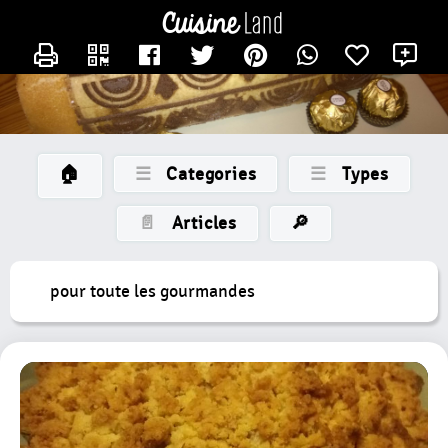
×
×
CATÉGORIES
CONTACTER LAMERECOTCOT
X
des
recettes
Toutes
Les
Recettes
🏠
☰
Categories
☰
Types
Gateaux
Petits
📄
Articles
🔎
Gateaux
Bûche
pour toute les gourmandes
Entremet
Tarte
Nouvelle
Catégorie
Tartelette