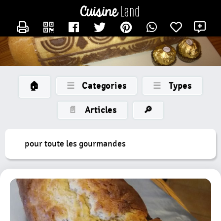
×
×
CATÉGORIES
CONTACTER LAMERECOTCOT
X
des
recettes
Toutes
Les
Recettes
🏠
☰
Categories
☰
Types
Gateaux
Petits
📄
Articles
🔎
Gateaux
Bûche
pour toute les gourmandes
Entremet
Tarte
Nouvelle
Catégorie
Tartelette