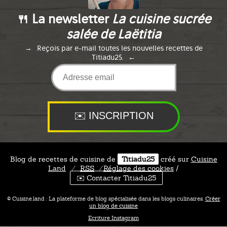
🍴 La newsletter
La cuisine sucrée
salée de Laëtitia
Reçois par e-mail toutes les nouvelles recettes de
Titiadu25.
Blog de recettes de cuisine de
Titiadu25
créé sur
Cuisine
Land
⁄
RSS
⁄
Réglage des cookies
/
✉️ Contacter Titiadu25
© Cuisine.land : La plateforme de blog spécialisée dans les blogs culinaires.
Créer
un blog de cuisine
Ecriture Instagram