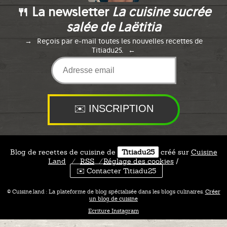
🍴 La newsletter
La cuisine sucrée
salée de Laëtitia
Reçois par e-mail toutes les nouvelles recettes de
Titiadu25.
Blog de recettes de cuisine de
Titiadu25
créé sur
Cuisine
Land
⁄
RSS
⁄
Réglage des cookies
/
✉️ Contacter Titiadu25
© Cuisine.land : La plateforme de blog spécialisée dans les blogs culinaires.
Créer
un blog de cuisine
Ecriture Instagram