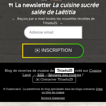
🍴 La newsletter
La cuisine sucrée
salée de Laëtitia
Reçois par e-mail toutes les nouvelles recettes de
Titiadu25.
Blog de recettes de cuisine de
Titiadu25
créé sur
Cuisine
Land
⁄
RSS
⁄
Réglage des cookies
/
✉️ Contacter Titiadu25
© Cuisine.land : La plateforme de blog spécialisée dans les blogs culinaires.
Créer
un blog de cuisine
Ecriture Instagram