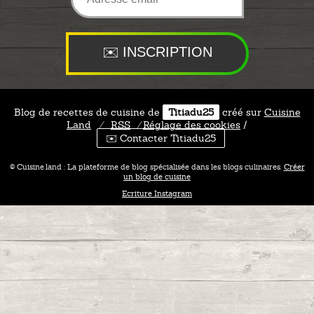
Blog de recettes de cuisine de
Titiadu25
créé sur
Cuisine
Land
⁄
RSS
⁄
Réglage des cookies
/
✉️ Contacter Titiadu25
© Cuisine.land : La plateforme de blog spécialisée dans les blogs culinaires.
Créer
un blog de cuisine
Ecriture Instagram