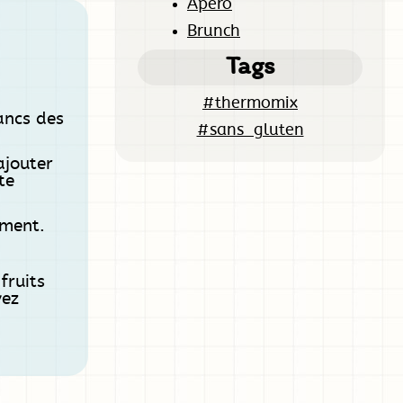
Apero
Brunch
Tags
#thermomix
ancs des
#sans_gluten
ajouter
te
ement.
fruits
vez