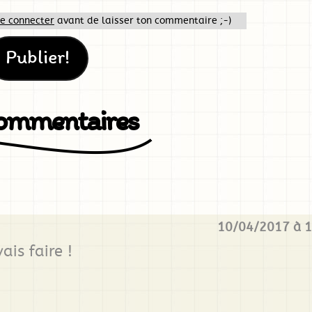
te connecter
avant de laisser ton commentaire ;-)
commentaires
10/04/2017 à 1
ais faire !