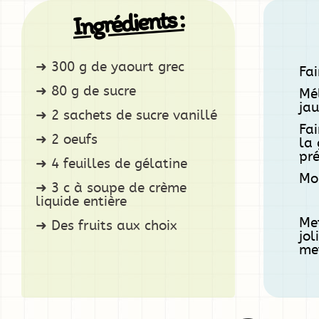
Ingrédients :
300 g de yaourt grec
Fai
80 g de sucre
Mél
jau
2 sachets de sucre vanillé
Fai
2 oeufs
la 
pré
4 feuilles de gélatine
Mon
3 c à soupe de crème
liquide entière
Met
Des fruits aux choix
jol
met