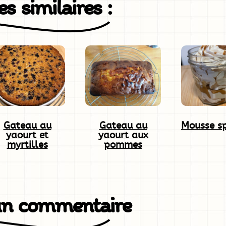
s similaires :
Gateau au
Gateau au
Mousse s
yaourt et
yaourt aux
myrtilles
pommes
un commentaire