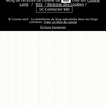
Blog de recettes de cuisine de
kiki
créé sur
Cuisine
Land
⁄
RSS
⁄
Réglage des cookies
/
✉️ Contacter kiki
© Cuisine.land : La plateforme de blog spécialisée dans les blogs
culinaires.
Créer un blog de cuisine
Ecriture Instagram