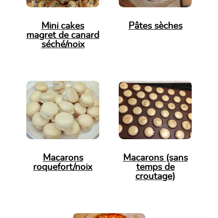
Mini cakes
Pâtes sèches
magret de canard
séché/noix
Macarons
Macarons (sans
roquefort/noix
temps de
croutage)