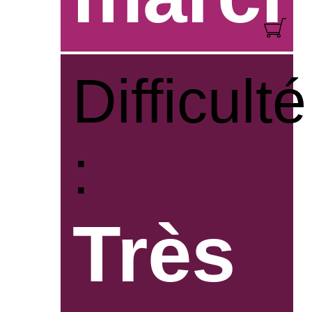
Difficulté
:
Très