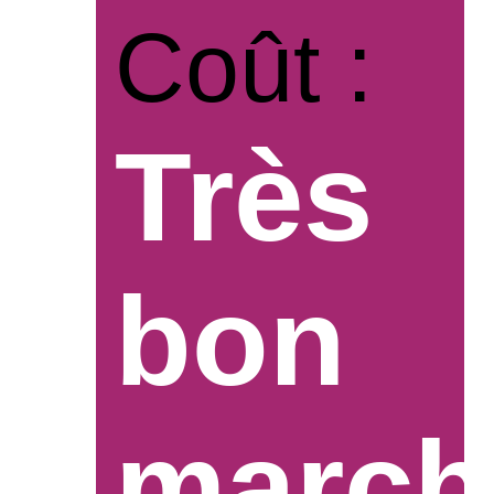
Coût :
Très
bon
march