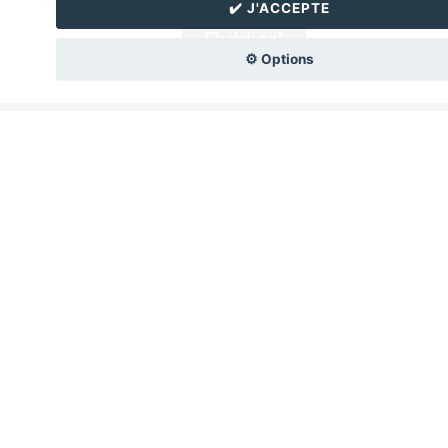
✔️ J'ACCEPTE
⚙️ Options
🍴 La newsletter
Elo'Choki
Reçois par e-mail toutes les nouvelles recettes de Elochoki.