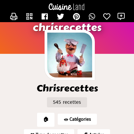
CONTACTER CHRISRECETTES
X
chrisrecettes
Chrisrecettes
545 recettes
🏠
🥗️ Catégories