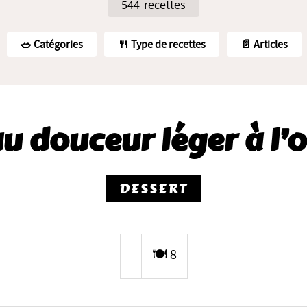
544 recettes
🥗️ Catégories
🍴 Type de recettes
📄 Articles
u douceur léger à l’
DESSERT
🍽️ 8