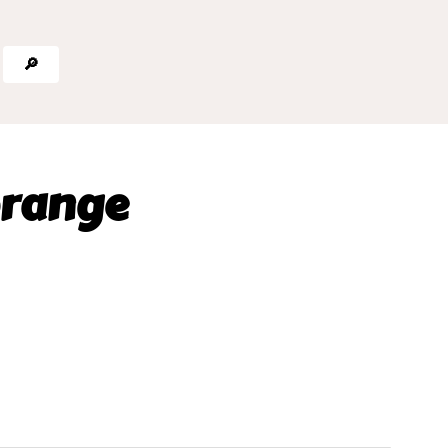
🔎
orange