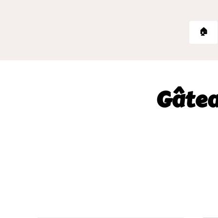
🏠
Gâtea