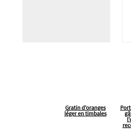
Gratin d’oranges
Port
léger en timbales
gâ
l
rec