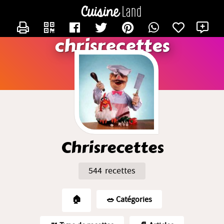
CONTACTER CHRISRECETTES
X
chrisrecettes
Chrisrecettes
544 recettes
🏠
🥗️ Catégories