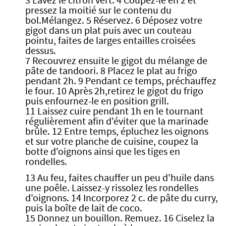
3 Lavez le citron vert. 4 Coupez-le en 2 et
pressez la moitié sur le contenu du
bol.Mélangez. 5 Réservez. 6 Déposez votre
gigot dans un plat puis avec un couteau
pointu, faites de larges entailles croisées
dessus.
7 Recouvrez ensuite le gigot du mélange de
pâte de tandoori. 8 Placez le plat au frigo
pendant 2h. 9 Pendant ce temps, préchauffez
le four. 10 Après 2h,retirez le gigot du frigo
puis enfournez-le en position grill.
11 Laissez cuire pendant 1h en le tournant
régulièrement afin d'éviter que la marinade
brûle. 12 Entre temps, épluchez les oignons
et sur votre planche de cuisine, coupez la
botte d'oignons ainsi que les tiges en
rondelles.
13 Au feu, faites chauffer un peu d'huile dans
une poêle. Laissez-y rissolez les rondelles
d'oignons. 14 Incorporez 2 c. de pâte du curry,
puis la boîte de lait de coco.
15 Donnez un bouillon. Remuez. 16 Ciselez la