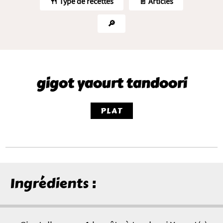
🍴 Type de recettes
📄 Articles
🔎
gigot yaourt tandoori
PLAT
Ingrédients :