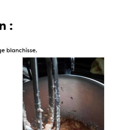
n :
ge blanchisse.