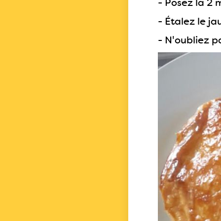
- Posez la 2 
- Étalez le j
- N'oubliez p