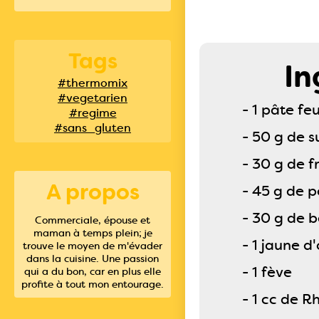
Tags
In
#thermomix
#vegetarien
- 1 pâte feu
#regime
#sans_gluten
- 50 g de 
- 30 g de f
A propos
- 45 g de 
- 30 g de b
Commerciale, épouse et
maman à temps plein; je
- 1 jaune d
trouve le moyen de m'évader
dans la cuisine. Une passion
- 1 fève
qui a du bon, car en plus elle
profite à tout mon entourage.
- 1 cc de R