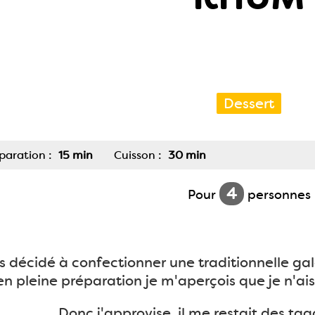
Dessert
paration :
15 min
Cuisson :
30 min
4
Pour
personnes
is décidé à confectionner une traditionnelle ga
en pleine préparation je m'aperçois que je n'a
Donc j'approvise, il me restait des tag