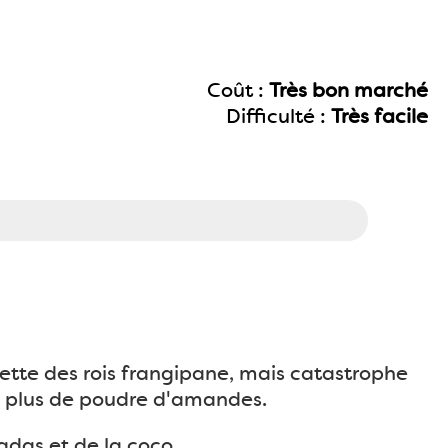
Coût :
Très bon marché
Difficulté :
Très facile
lette des rois frangipane, mais catastrophe
is plus de poudre d'amandes.
adas et de la coco.