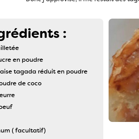
grédients :
illetée
sucre en poudre
raise tagada réduit en poudre
poudre de coco
eurre
'oeuf
hum ( facultatif)